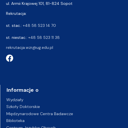
ul. Armii Krajowej 101, 81-824 Sopot
Rekrutacja:
st. stac.:
+48 58 523 14 70
st. niestac.:
+48 58 523 11 38
rekrutacja.wzr@ug.edu.pl
Informacje o
Wydziały
Szkoły Doktorskie
Międzynarodowe Centra Badawcze
Biblioteka
Centrum Języków Obcych