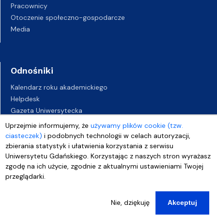
Pracownicy
Otoczenie społeczno-gospodarcze
Media
Odnośniki
Kalendarz roku akademickiego
Helpdesk
Gazeta Uniwersytecka
BIP
Uprzejmie informujemy, że
używamy plików cookie (tzw.
Kampusy UG
ciasteczek)
i podobnych technologii w celach autoryzacji,
Biuro Karier UG
zbierania statystyk i ułatwienia korzystania z serwisu
Uniwersytetu Gdańskiego. Korzystając z naszych stron wyrażasz
Oferty pracy
zgodę na ich użycie, zgodnie z aktualnymi ustawieniami Twojej
Deklaracja dostępności
przeglądarki.
Nie, dziękuję
Akceptuj