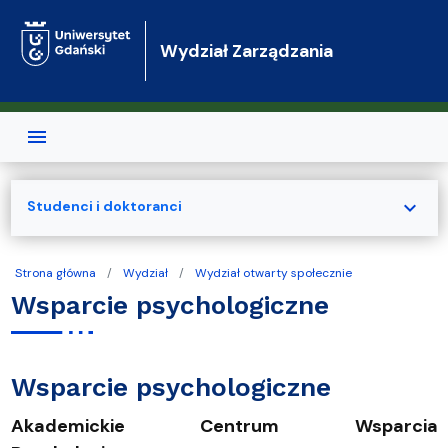
Przejdź do treści
Wydział Zarządzania
expand_more
Studenci i doktoranci
Strona główna
Wydział
Wydział otwarty społecznie
Wsparcie psychologiczne
Wsparcie psychologiczne
Akademickie Centrum Wsparcia