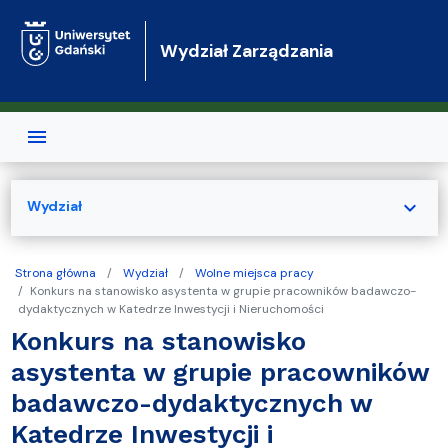
Przejdź do treści
Wydział Zarządzania
expand_more
Wydział
Strona główna
Wydział
Wolne miejsca pracy
Konkurs na stanowisko asystenta w grupie pracowników badawczo-
dydaktycznych w Katedrze Inwestycji i Nieruchomości
Konkurs na stanowisko
asystenta w grupie pracowników
badawczo-dydaktycznych w
Katedrze Inwestycji i