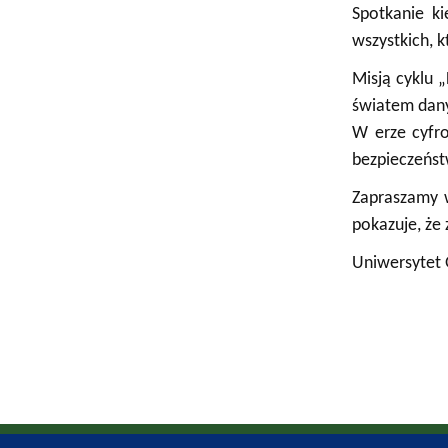
Spotkanie k
wszystkich, k
Misją cyklu 
światem danyc
W erze cyfro
bezpieczeńst
Zapraszamy w
pokazuje, że
Uniwersytet 