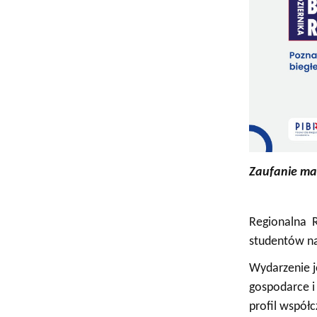
Adresy i telefony
Sprawy socjalne, stypendia i akademiki
naukowych
Struktura or
Portal eduk
Zaufanie ma
Regionalna 
studentów na
Wydarzenie j
gospodarce i
profil współ