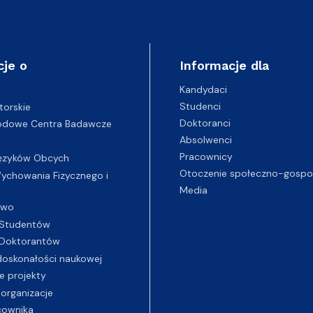
cje o
Informacje dla
Kandydaci
Studenci
torskie
Doktoranci
odowe Centra Badawcze
Absolwenci
Pracownicy
ęzyków Obcych
Otoczenie społeczno-gospo
chowania Fizycznego i
Media
two
Studentów
Doktorantów
oskonałości naukowej
e projekty
 organizacje
cownika