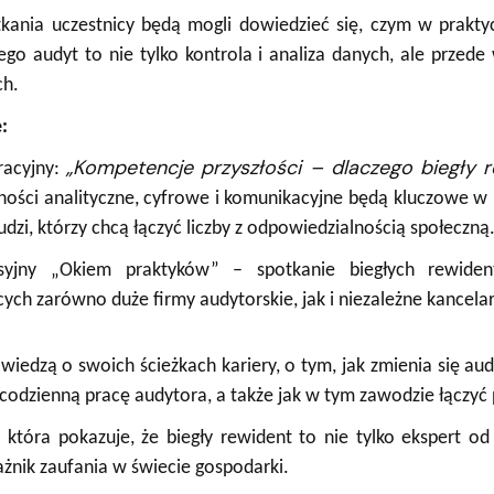
kania uczestnicy będą mogli dowiedzieć się, czym w praktyc
zego audyt to nie tylko kontrola i analiza danych, ale przed
ch.
:
„Kompetencje przyszłości – dlaczego biegły r
racyjny:
tności analityczne, cyfrowe i komunikacyjne będą kluczowe w
udzi, którzy chcą łączyć liczby z odpowiedzialnością społeczną
usyjny „Okiem praktyków” – spotkanie biegłych rewid
ych zarówno duże firmy audytorskie, jak i niezależne kancelar
owiedzą o swoich ścieżkach kariery, o tym, jak zmienia się au
codzienną pracę audytora, a także jak w tym zawodzie łączyć p
która pokazuje, że biegły rewident to nie tylko ekspert od
ażnik zaufania w świecie gospodarki.