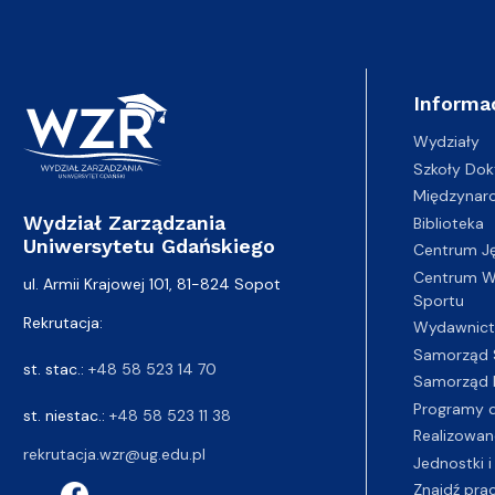
Informa
Wydziały
Szkoły Dok
Międzynar
Wydział Zarządzania
Biblioteka
Uniwersytetu Gdańskiego
Centrum J
Centrum Wy
ul. Armii Krajowej 101, 81-824 Sopot
Sportu
Rekrutacja:
Wydawnic
Samorząd 
st. stac.:
+48 58 523 14 70
Samorząd 
Programy d
st. niestac.:
+48 58 523 11 38
Realizowan
rekrutacja.wzr@ug.edu.pl
Jednostki i
Znajdź pra