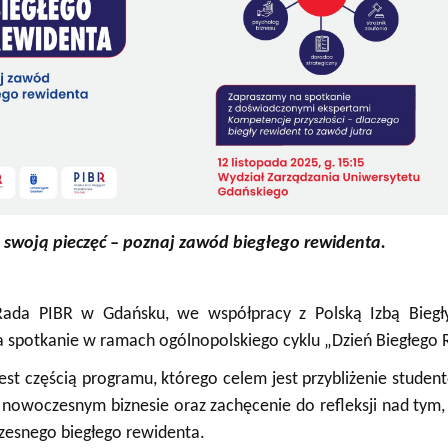
ganizacyjna
acyjny
 swoją pieczęć – poznaj zawód biegłego rewidenta.
Rada PIBR w Gdańsku, we współpracy z Polską Izbą Bieg
 spotkanie w ramach ogólnopolskiego cyklu „Dzień Biegłego 
est częścią programu, którego celem jest przybliżenie studen
 nowoczesnym biznesie oraz zachęcenie do refleksji nad tym, 
czesnego biegłego rewidenta.