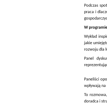
Podczas spot
praca i dlac
gospodarczy
W programie
Wykład inspi
jakie umieję
rozwoju dla l
Panel dysk
reprezentując
Paneliści op
wpływają na 
To rozmowa, 
doradca i str