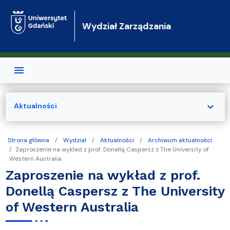
Przejdź do treści
Wydział Zarządzania
expand_more
Aktualności
Strona główna
Wydział
Aktualności
Archiwum aktualności
Zaproszenie na wykład z prof. Donellą Caspersz z The University of
Western Australia
Zaproszenie na wykład z prof.
Donellą Caspersz z The University
of Western Australia