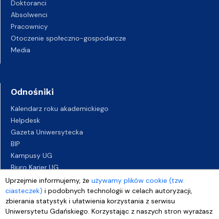
Doktoranci
Absolwenci
Pracownicy
Otoczenie społeczno-gospodarcze
Media
Odnośniki
Kalendarz roku akademickiego
Helpdesk
Gazeta Uniwersytecka
BIP
Kampusy UG
Biuro Karier UG
Oferty pracy
Uprzejmie informujemy, że
używamy plików cookie (tzw.
ciasteczek)
i podobnych technologii w celach autoryzacji,
Deklaracja dostępności
zbierania statystyk i ułatwienia korzystania z serwisu
Uniwersytetu Gdańskiego. Korzystając z naszych stron wyrażasz