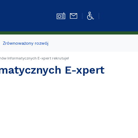
Zrównoważony rozwój
ów Informatycznych E-xpert rekrutuje!
Strefa pracownika
matycznych E-xpert
kiego
z
e