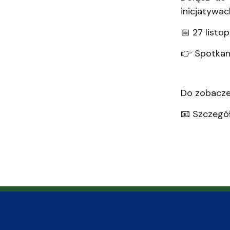
inicjatywac
📅 27 listo
👉 Spotkan
Do zobacze
📧 Szczegół