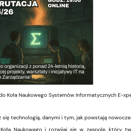
ganizacyjna
acyjny
 do Koła Naukowego Systemów Informatycznych E-xp
z się technologią, danymi i tym, jak powstają nowocze
Koła Naukowego i rozwijaj się w zespole, który tw