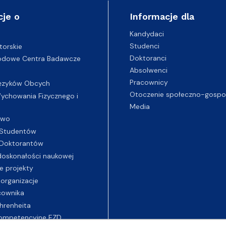
cje o
Informacje dla
Kandydaci
Studenci
torskie
Doktoranci
odowe Centra Badawcze
Absolwenci
Pracownicy
ęzyków Obcych
Otoczenie społeczno-gospo
chowania Fizycznego i
Media
two
Studentów
Doktorantów
oskonałości naukowej
e projekty
 organizacje
cownika
hrenheita
ompetencyjne EZD