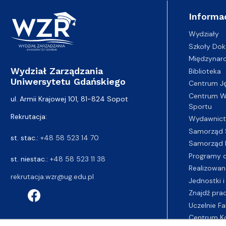
Informa
Wydziały
Szkoły Dok
Międzynar
Wydział Zarządzania
Biblioteka
Uniwersytetu Gdańskiego
Centrum J
Centrum Wy
ul. Armii Krajowej 101, 81-824 Sopot
Sportu
Rekrutacja:
Wydawnic
Samorząd 
st. stac.:
+48 58 523 14 70
Samorząd 
Programy d
st. niestac.:
+48 58 523 11 38
Realizowan
rekrutacja.wzr@ug.edu.pl
Jednostki i
Znajdź pra
Uczelnie Fa
Centrum K