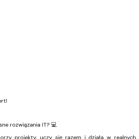
ert!
sne rozwiązania IT? 💻
orzy projekty, uczy się razem i działa w realnych