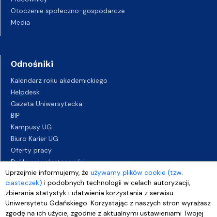
Otoczenie społeczno-gospodarcze
Media
Odnośniki
Kalendarz roku akademickiego
Helpdesk
Gazeta Uniwersytecka
BIP
Kampusy UG
Biuro Karier UG
Oferty pracy
Deklaracja dostępności
Uprzejmie informujemy, że
używamy plików cookie (tzw.
ciasteczek)
i podobnych technologii w celach autoryzacji,
zbierania statystyk i ułatwienia korzystania z serwisu
Uniwersytetu Gdańskiego. Korzystając z naszych stron wyrażasz
zgodę na ich użycie, zgodnie z aktualnymi ustawieniami Twojej