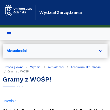
Przejdź do treści
Wydział Zarządzania
expand_more
Aktualności
Strona główna
Wydział
Aktualności
Archiwum aktualności
Gramy z WOŚP!
Gramy z WOŚP!
uczelnia