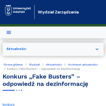
Przejdź do treści
Wydział Zarządzania
expand_more
Aktualności
Strona główna
Wydział
Aktualności
Archiwum aktualności
Konkurs „Fake Busters” – odpowiedź na dezinformację
Konkurs „Fake Busters” –
odpowiedź na dezinformację
konkurs