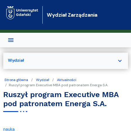
Przejdź do treści
Wydział Zarządzania
expand_more
Wydział
Strona główna
Wydział
Aktualności
Ruszył program Executive MBA pod patronatem Energa S.A.
Ruszył program Executive MBA
pod patronatem Energa S.A.
nauka