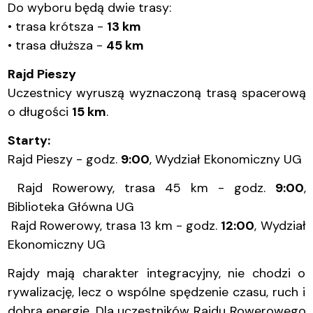
Do wyboru będą dwie trasy:
• trasa krótsza -
13 km
• trasa dłuższa -
45 km
Rajd Pieszy
Uczestnicy wyruszą wyznaczoną trasą spacerową
o długości
15 km
.
Starty:
Rajd Pieszy - godz.
9:00
, Wydział Ekonomiczny UG
Rajd Rowerowy, trasa 45 km - godz.
9:00
,
Biblioteka Główna UG
Rajd Rowerowy, trasa 13 km - godz.
12:00
, Wydział
Ekonomiczny UG
Rajdy mają charakter integracyjny, nie chodzi o
rywalizację, lecz o wspólne spędzenie czasu, ruch i
dobrą energię. Dla uczestników Rajdu Rowerowego