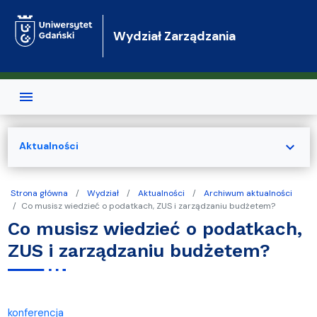
Przejdź do treści
Wydział Zarządzania
expand_more
Aktualności
Strona główna
Wydział
Aktualności
Archiwum aktualności
Co musisz wiedzieć o podatkach, ZUS i zarządzaniu budżetem?
Co musisz wiedzieć o podatkach,
ZUS i zarządzaniu budżetem?
konferencja