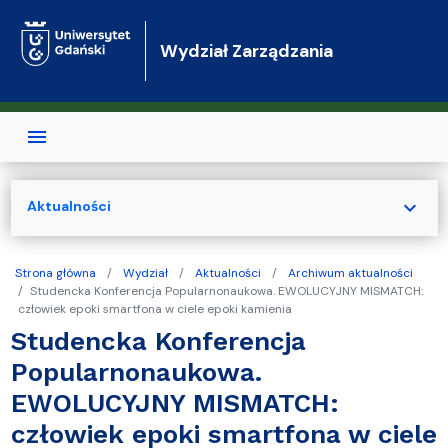
Przejdź do treści
Wydział Zarządzania
expand_more
Aktualności
Strona główna
Wydział
Aktualności
Archiwum aktualności
Studencka Konferencja Popularnonaukowa. EWOLUCYJNY MISMATCH:
człowiek epoki smartfona w ciele epoki kamienia
Studencka Konferencja
Popularnonaukowa.
EWOLUCYJNY MISMATCH:
człowiek epoki smartfona w ciele