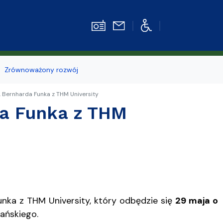
Zrównoważony rozwój
. Bernharda Funka z THM University
Strefa pracownika
da Funka z THM
kiego
z
e
unka z THM University, który odbędzie się
29 maja o
ańskiego.