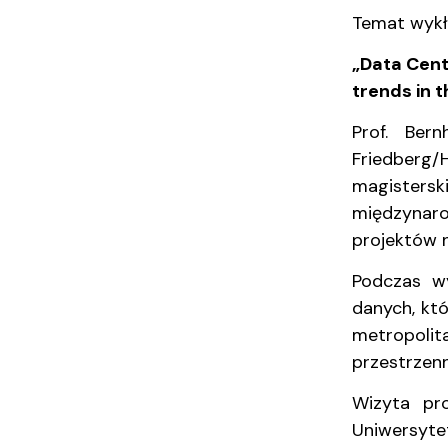
Adresy i telefony
Sprawy socjalne, stypendia i akademiki
naukowych
Struktura or
Portal eduk
Temat wykł
„Data Cent
trends in 
Prof. Ber
Friedberg/
magistersk
międzynaro
projektów 
Podczas wy
danych, kt
metropolit
przestrzenn
Wizyta pr
Uniwersyte