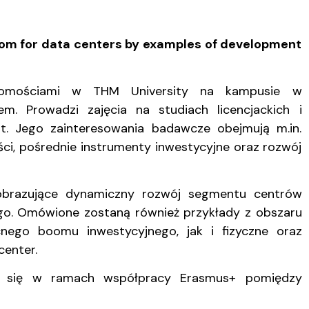
oom for data centers by examples of development
uchomościami w THM University na kampusie w
m. Prowadzi zajęcia na studiach licencjackich i
nt. Jego zainteresowania badawcze obejmują m.in.
ci, pośrednie instrumenty inwestycyjne oraz rozwój
 obrazujące dynamiczny rozwój segmentu centrów
wego. Omówione zostaną również przykłady z obszaru
cnego boomu inwestycyjnego, jak i fizyczne oraz
center.
a się w ramach współpracy Erasmus+ pomiędzy