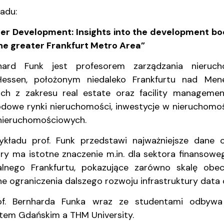
ganizacyjna
acyjny
adu:
er Development: Insights into the development b
the greater Frankfurt Metro Area”
nhard Funk jest profesorem zarządzania nier
Hessen, położonym niedaleko Frankfurtu nad Mene
ich z zakresu real estate oraz facility manageme
dowe rynki nieruchomości, inwestycje w nieruchomoś
nieruchomościowych.
kładu prof. Funk przedstawi najważniejsze dane
óry ma istotne znaczenie m.in. dla sektora finanso
alnego Frankfurtu, pokazujące zarówno skalę obe
e ograniczenia dalszego rozwoju infrastruktury data 
of. Bernharda Funka wraz ze studentami odbyw
tem Gdańskim a THM University.