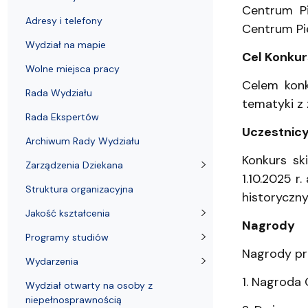
Adresy i telefony
Sprawy socjalne, stypendia i akademiki
naukowych
Struktura or
Portal eduk
Centrum Pi
Adresy i telefony
Centrum Pie
Wydział na mapie
Cel Konku
Wolne miejsca pracy
Celem konk
Rada Wydziału
tematyki z 
Rada Ekspertów
Uczestnic
Archiwum Rady Wydziału
Konkurs sk
Zarządzenia Dziekana
1.10.2025 r
Struktura organizacyjna
historyczn
Jakość kształcenia
Nagrody
Programy studiów
Nagrody prz
Wydarzenia
1. Nagroda 
Wydział otwarty na osoby z
niepełnosprawnością