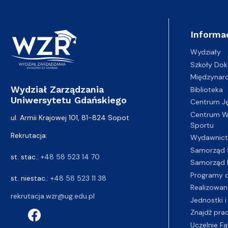
Informa
Wydziały
Szkoły Dok
Międzynar
Wydział Zarządzania
Biblioteka
Uniwersytetu Gdańskiego
Centrum J
Centrum Wy
ul. Armii Krajowej 101, 81-824 Sopot
Sportu
Rekrutacja:
Wydawnic
Samorząd 
st. stac.:
+48 58 523 14 70
Samorząd 
Programy d
st. niestac.:
+48 58 523 11 38
Realizowan
rekrutacja.wzr@ug.edu.pl
Jednostki i
Znajdź pra
Uczelnie Fa