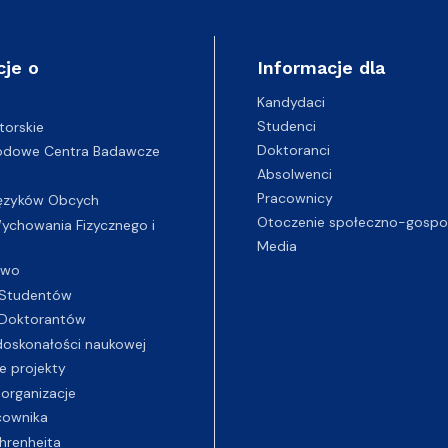
cje o
Informacje dla
Kandydaci
Studenci
torskie
Doktoranci
odowe Centra Badawcze
Absolwenci
Pracownicy
ęzyków Obcych
Otoczenie społeczno-gospo
chowania Fizycznego i
Media
two
Studentów
Doktorantów
oskonałości naukowej
e projekty
 organizacje
cownika
hrenheita