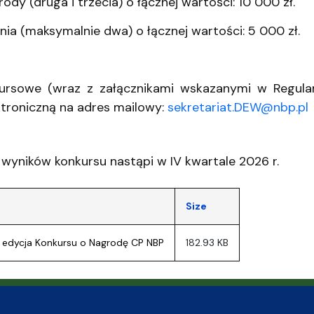
rody (druga i trzecia) o łącznej wartości: 10 000 zł.
nia (maksymalnie dwa) o łącznej wartości: 5 000 zł.
ursowe (wraz z załącznikami wskazanymi w Regulami
ktroniczną na adres mailowy:
sekretariat.DEW@nbp.pl
wyników konkursu nastąpi w IV kwartale 2026 r.
Size
I edycja Konkursu o Nagrodę CP NBP
182.93 KB