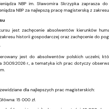
ganizacyjna
acyjny
eniądza NBP im. Sławomira Skrzypka zaprasza do 
niądza NBP za najlepszą pracę magisterską z zakresu
rsu
ursu jest zachęcenie absolwentów kierunków huma
zakresu historii gospodarczej oraz zachęcenie do pog
y
ierowany jest do absolwentów polskich uczelni, kt
. a 30.09.2026 r., a tematyka ich prac dotyczy obserw
ym.
ewidziane dla najlepszych prac magisterskich:
Główna: 15 000 zł.