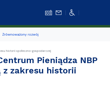
Zrównoważony rozwój
Strefa pracownika
esu historii społeczno-gospodarczej
 Centrum Pieniądza NBP
kiego
z zakresu historii
z
e