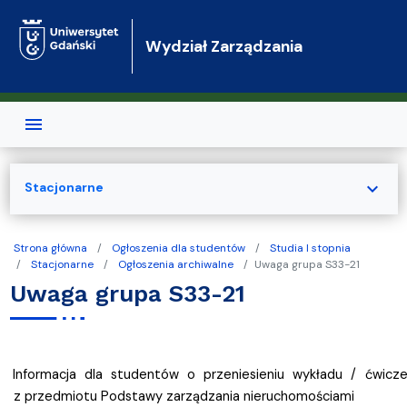
Przejdź do treści
Wydział Zarządzania
expand_more
Stacjonarne
Strona główna
Ogłoszenia dla studentów
Studia I stopnia
Stacjonarne
Ogłoszenia archiwalne
Uwaga grupa S33-21
Uwaga grupa S33-21
Informacja dla studentów o przeniesieniu wykładu / ćwicz
z przedmiotu Podstawy zarządzania nieruchomościami