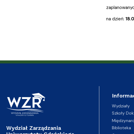
Adresy i telefony
Sprawy socjalne, stypendia i akademiki
naukowych
Struktura or
Portal eduk
zaplanowanyc
na dzień:
18.
Informa
Wydziały
Szkoły Dok
Międzynar
Wydział Zarządzania
Biblioteka