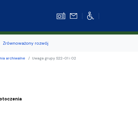
Zrównoważony rozwój
nia archiwalne
Uwaga grupy S22-01 i 02
Strefa pracownika
kiego
otoczenia
z
e