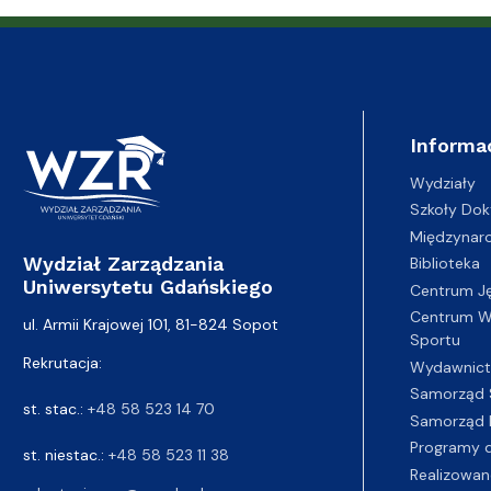
Adresy i telefony
Sprawy socjalne, stypendia i akademiki
naukowych
Struktura or
Portal eduk
Informa
Wydziały
Szkoły Dok
Międzynar
Wydział Zarządzania
Biblioteka
Uniwersytetu Gdańskiego
Centrum J
Centrum Wy
ul. Armii Krajowej 101, 81-824 Sopot
Sportu
Rekrutacja:
Wydawnic
Samorząd 
st. stac.:
+48 58 523 14 70
Samorząd 
Programy d
st. niestac.:
+48 58 523 11 38
Realizowan