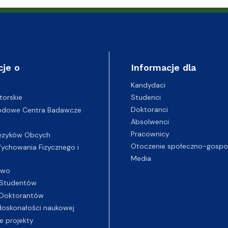
ganizacyjna
acyjny
cje o
Informacje dla
Kandydaci
Studenci
torskie
Doktoranci
odowe Centra Badawcze
Absolwenci
Pracownicy
ęzyków Obcych
Otoczenie społeczno-gospo
chowania Fizycznego i
Media
two
Studentów
Doktorantów
oskonałości naukowej
e projekty