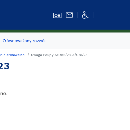
Zrównoważony rozwój
nia archiwalne
Uwaga Grupy A/082/23, A/081/23
Strefa pracownika
23
kiego
ne.
z
e