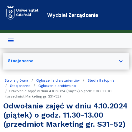
Przejdź do treści
Wydział Zarządzania
expand_more
Stacjonarne
Strona główna
Ogłoszenia dla studentów
Studia II stopnia
Stacjonarne
Ogłoszenia archiwalne
Odwołanie zajęć w dniu 4.10.2024 (piątek) o godz. 11.30-13.00
(przedmiot Marketing gr. S31-52)
Odwołanie zajęć w dniu 4.10.2024
(piątek) o godz. 11.30-13.00
(przedmiot Marketing gr. S31-52)