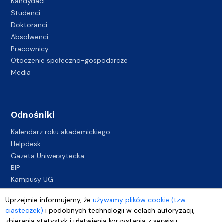
Kandydaci
Studenci
Doktoranci
Absolwenci
Pracownicy
Otoczenie społeczno-gospodarcze
Media
Odnośniki
Kalendarz roku akademickiego
Helpdesk
Gazeta Uniwersytecka
BIP
Kampusy UG
Biuro Karier UG
Uprzejmie informujemy, że
używamy plików cookie (tzw.
Oferty pracy
ciasteczek)
i podobnych technologii w celach autoryzacji,
Deklaracja dostępności
zbierania statystyk i ułatwienia korzystania z serwisu