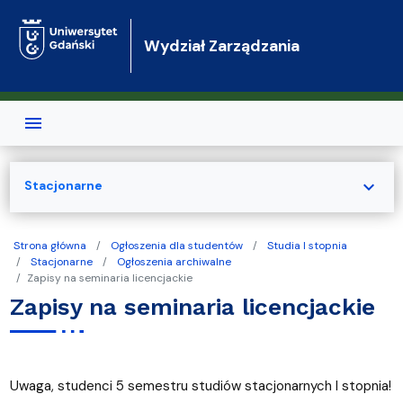
Przejdź do treści
Wydział Zarządzania
expand_more
Stacjonarne
Strona główna
Ogłoszenia dla studentów
Studia I stopnia
Stacjonarne
Ogłoszenia archiwalne
Zapisy na seminaria licencjackie
Zapisy na seminaria licencjackie
Uwaga, studenci 5 semestru studiów stacjonarnych I stopnia!