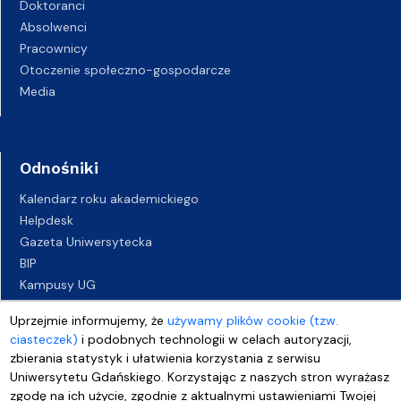
Doktoranci
Absolwenci
Pracownicy
Otoczenie społeczno-gospodarcze
Media
Odnośniki
Kalendarz roku akademickiego
Helpdesk
Gazeta Uniwersytecka
BIP
Kampusy UG
Biuro Karier UG
Uprzejmie informujemy, że
używamy plików cookie (tzw.
Oferty pracy
ciasteczek)
i podobnych technologii w celach autoryzacji,
Deklaracja dostępności
zbierania statystyk i ułatwienia korzystania z serwisu
Uniwersytetu Gdańskiego. Korzystając z naszych stron wyrażasz
zgodę na ich użycie, zgodnie z aktualnymi ustawieniami Twojej