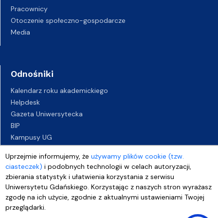
Pracownicy
Otoczenie społeczno-gospodarcze
Media
Odnośniki
Kalendarz roku akademickiego
Helpdesk
Gazeta Uniwersytecka
BIP
Kampusy UG
Biuro Karier UG
Uprzejmie informujemy, że
używamy plików cookie (tzw.
Oferty pracy
ciasteczek)
i podobnych technologii w celach autoryzacji,
Deklaracja dostępności
zbierania statystyk i ułatwienia korzystania z serwisu
Uniwersytetu Gdańskiego. Korzystając z naszych stron wyrażasz
zgodę na ich użycie, zgodnie z aktualnymi ustawieniami Twojej
przeglądarki.