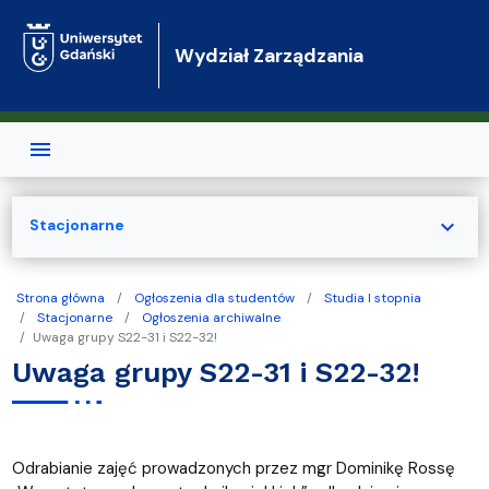
Przejdź do treści
Wydział Zarządzania
expand_more
Stacjonarne
Strona główna
Ogłoszenia dla studentów
Studia I stopnia
Stacjonarne
Ogłoszenia archiwalne
Uwaga grupy S22-31 i S22-32!
Uwaga grupy S22-31 i S22-32!
Odrabianie zajęć prowadzonych przez mgr Dominikę Rossę