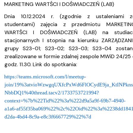
MARKETING WARTŚCI I DOŚWIADCZEŃ (LAB)
Dnia 10.12.2024 r. (zgodnie z ustaleniami z
studentami) zajęcia z przedmiotu MARKETIN
WARTŚCI I DOŚWIADCZEŃ (LAB) na studiac
stacjonarnych I stopnia na kierunku ZARZĄDZANI
grupy S23-01; S23-02; S23-03; S23-04 zostan
zrealizowane w formie zdalnej zespole MWiD 24/25 
godz. 11.30. Link do spotkania:
https://teams.microsoft.com/l/meetup-
join/19%3atvioWzwgqUXfcPxWd6FlOCydE9ja_KtINPkns
NbbDQ1%40thread.tacv2/1733753721994?
context=%7b%22Tid%22%3a%222d9a5a9f-69b7-4940-
a1a6-af55f35ba069%22%2c%22Oid%22%3a%2238dd1841
d2da-4bd4-8c9a-e8c3f6667729%22%7d