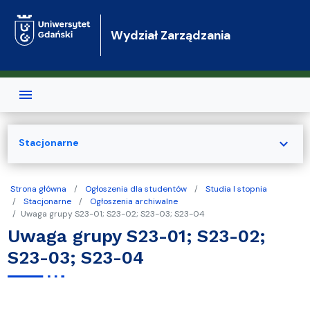
Przejdź do treści
Wydział Zarządzania
expand_more
Stacjonarne
Strona główna
Ogłoszenia dla studentów
Studia I stopnia
Stacjonarne
Ogłoszenia archiwalne
Uwaga grupy S23-01; S23-02; S23-03; S23-04
Uwaga grupy S23-01; S23-02;
S23-03; S23-04