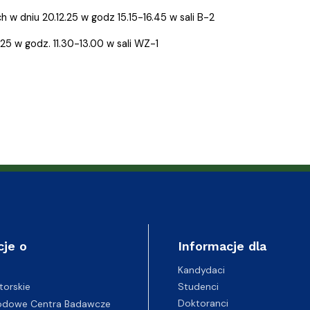
ganizacyjna
acyjny
 w dniu 20.12.25 w godz 15.15-16.45 w sali B-2
.25 w godz. 11.30-13.00 w sali WZ-1
cje o
Informacje dla
Kandydaci
Studenci
torskie
Doktoranci
odowe Centra Badawcze