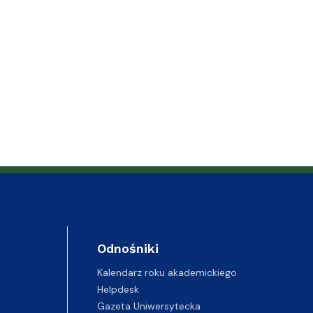
Odnośniki
Kalendarz roku akademickiego
Helpdesk
Gazeta Uniwersytecka