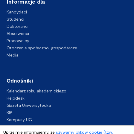
Informacje dla
Kandydaci
Studenci
Doktoranci
Absolwenci
Pracownicy
Otoczenie społeczno-gospodarcze
Media
Odnośniki
Kalendarz roku akademickiego
Helpdesk
Gazeta Uniwersytecka
BIP
Kampusy UG
Biuro Karier UG
Uprzejmie informujemy, że
używamy plików cookie (tzw.