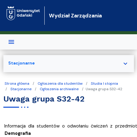
Przejdź do treści
Wydział Zarządzania
expand_more
Stacjonarne
Strona główna
Ogłoszenia dla studentów
Studia I stopnia
Stacjonarne
Ogłoszenia archiwalne
Uwaga grupa S32-42
Uwaga grupa S32-42
Informacja dla studentów o odwołaniu ćwiczeń z przedmio
Demografia