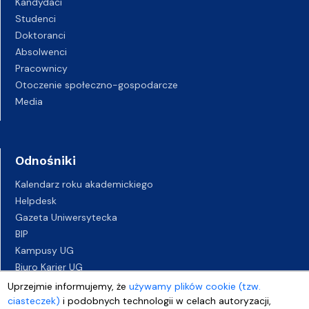
Kandydaci
Studenci
Doktoranci
Absolwenci
Pracownicy
Otoczenie społeczno-gospodarcze
Media
Odnośniki
Kalendarz roku akademickiego
Helpdesk
Gazeta Uniwersytecka
BIP
Kampusy UG
Biuro Karier UG
Oferty pracy
Uprzejmie informujemy, że
używamy plików cookie (tzw.
Deklaracja dostępności
ciasteczek)
i podobnych technologii w celach autoryzacji,