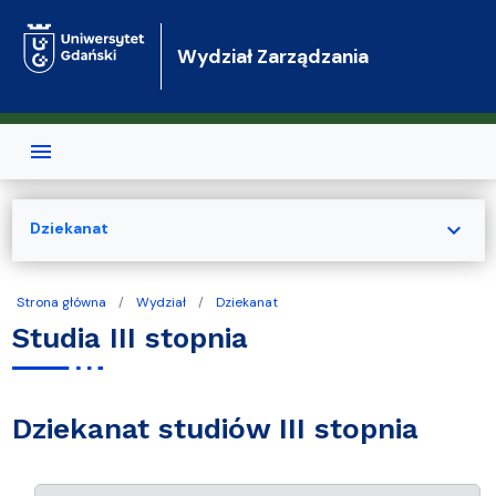
Przejdź do treści
Wydział Zarządzania
expand_more
Dziekanat
Strona główna
Wydział
Dziekanat
Studia III stopnia
Dziekanat studiów III stopnia