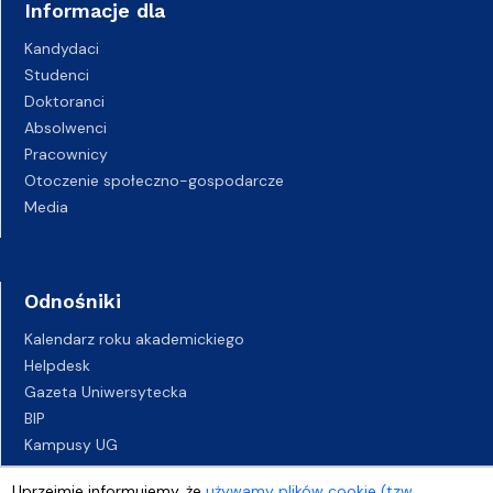
Informacje dla
Kandydaci
Studenci
Doktoranci
Absolwenci
Pracownicy
Otoczenie społeczno-gospodarcze
Media
Odnośniki
Kalendarz roku akademickiego
Helpdesk
Gazeta Uniwersytecka
BIP
Kampusy UG
Biuro Karier UG
Uprzejmie informujemy, że
używamy plików cookie (tzw.