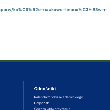
company/ko%C5%82o-naukowe-finans%C3%B3w-i-
Odnośniki
Kalendarz roku akademickiego
Helpdesk
Gazeta Uniwersytecka