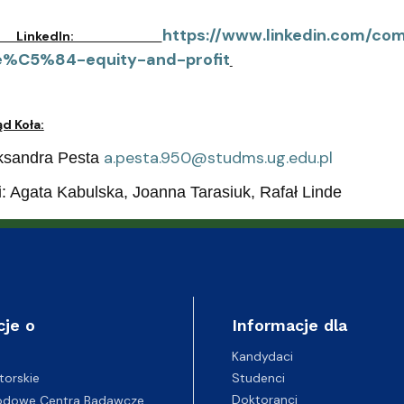
https://www.linkedin.com/
 na LinkedIn:
e%C5%84-equity-and-profit
d Koła:
a.pesta.950@studms.ug.edu.pl
eksandra Pesta
: Agata Kabulska, Joanna Tarasiuk, Rafał Linde
cje o
Informacje dla
Kandydaci
Studenci
torskie
Doktoranci
odowe Centra Badawcze