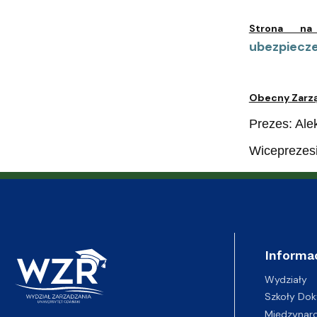
Strona
ubezpiecz
Obecny Zarzą
Prezes: Al
Wiceprezesi
Informa
Wydziały
Szkoły Dok
Międzynar