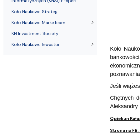
Informatycznych (KNSI) E-xpert
Adresy i telefony
Sprawy socjalne, stypendia i akademiki
naukowych
Struktura or
Portal eduk
Koło Naukowe Strateg
Koło Naukowe MarkeTeam
KN Investment Society
Koło Naukowe Inwestor
Koło Nauko
bankowości
ekonomiczn
poznawania 
Jeśli wiążes
Chętnych d
Aleksandry 
Opiekun Koła
Strona na FB