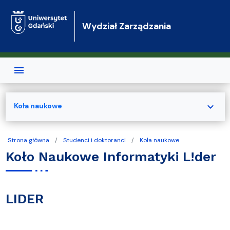
Przejdź do treści
Wydział Zarządzania
expand_more
Koła naukowe
Strona główna
Studenci i doktoranci
Koła naukowe
Koło Naukowe Informatyki L!der
LIDER