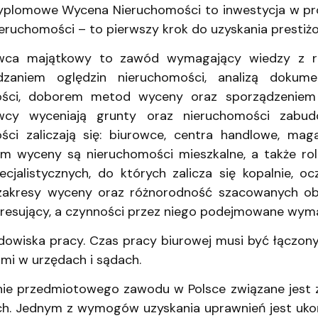
yplomowe Wycena Nieruchomości to inwestycja w pro
nieruchomości – to pierwszy krok do uzyskania prest
wca majątkowy to zawód wymagający wiedzy z róż
dzaniem oględzin nieruchomości, analizą dokume
ości, doborem metod wyceny oraz sporządzeniem 
wcy wyceniają grunty oraz nieruchomości zabud
ści zaliczają się: biurowce, centra handlowe, maga
m wyceny są nieruchomości mieszkalne, a także rol
ecjalistycznych, do których zalicza się kopalnie, oc
akresy wyceny oraz różnorodność szacowanych obi
eresujący, a czynności przez niego podejmowane wyma
dowiska pracy. Czas pracy biurowej musi być łączon
mi w urzędach i sądach.
e przedmiotowego zawodu w Polsce związane jest z
. Jednym z wymogów uzyskania uprawnień jest ukońc