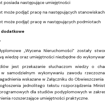
nt posiada następujące umiejętności
nt może podjąć pracę na następujących stanowiskach
nt może podjąć pracę w następujących podmiotach
e dodatkowe
w
dyplomowe „Wycena Nieruchomości” zostały stwo
ą wiedzę oraz umiejętności niezbędne do wykonywa
diów jest przekazanie słuchaczom wiedzy o cha
j w samodzielnym wykonywaniu zawodu rzeczozna
agadnienia wskazane w Załączniku do Obwieszczenia Mi
ogłoszenia jednolitego tekstu rozporządzenia Minis
ogramowych dla studiów podyplomowych w zakresie 
ienia rozszerzające umiejętności praktyczne.