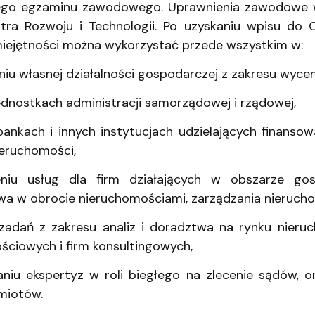
ganizacyjna
acyjny
go egzaminu zawodowego. Uprawnienia zawodowe w
stra Rozwoju i Technologii. Po uzyskaniu wpisu d
iejętności można wykorzystać przede wszystkim w:
iu własnej działalności gospodarczej z zakresu wyce
ednostkach administracji samorządowej i rządowej,
bankach i innych instytucjach udzielających finansow
ieruchomości,
niu usług dla firm działających w obszarze gospo
wa w obrocie nieruchomościami, zarządzania nieruch
ji zadań z zakresu analiz i doradztwa na rynku nieru
ściowych i firm konsultingowych,
aniu ekspertyz w roli biegłego na zlecenie sądów, 
miotów.