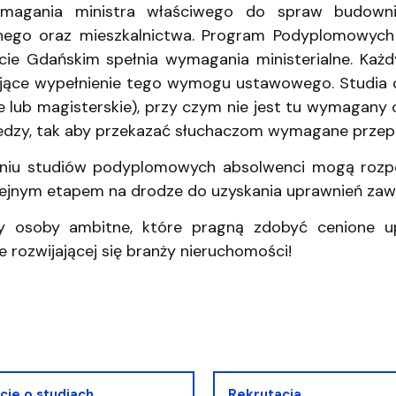
ymagania ministra właściwego do spraw budowni
nego oraz mieszkalnictwa. Program Podyplomowych
cie Gdańskim spełnia wymagania ministerialne. Każ
jące wypełnienie tego wymogu ustawowego. Studia
ie lub magisterskie), przy czym nie jest tu wymagany
edzy, tak aby przekazać słuchaczom wymagane przep
niu studiów podyplomowych absolwenci mogą rozpoc
lejnym etapem na drodze do uzyskania uprawnień za
y osoby ambitne, które pragną zdobyć cenione u
 rozwijającej się branży nieruchomości!
cje o studiach
Rekrutacja