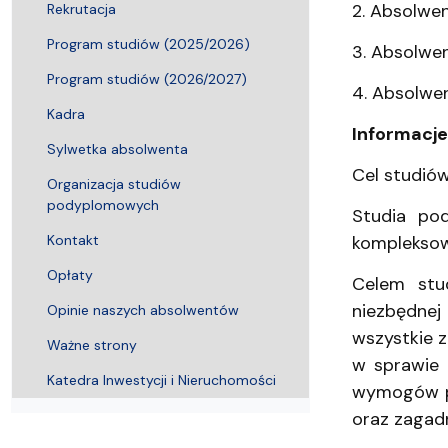
2. Absolwe
Rekrutacja
Program studiów (2025/2026)
3. Absolwe
Program studiów (2026/2027)
4. Absolwe
Kadra
Informacj
Sylwetka absolwenta
Cel studió
Organizacja studiów
podyplomowych
Studia po
Kontakt
kompleksow
Opłaty
Celem stu
niezbędne
Opinie naszych absolwentów
wszystkie z
Ważne strony
w sprawie 
Katedra Inwestycji i Nieruchomości
wymogów pr
oraz zagadn