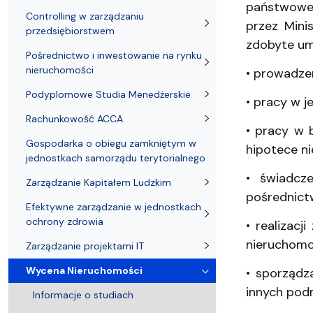
Adresy i telefony
Sprawy socjalne, stypendia i akademiki
naukowych
Struktura or
Portal eduk
państwowe
Controlling w zarządzaniu
przez Mini
przedsiębiorstwem
zdobyte um
Pośrednictwo i inwestowanie na rynku
nieruchomości
• prowadzen
Podyplomowe Studia Menedżerskie
• pracy w j
Rachunkowość ACCA
• pracy w 
Gospodarka o obiegu zamkniętym w
hipotece n
jednostkach samorządu terytorialnego
• świadcze
Zarządzanie Kapitałem Ludzkim
pośrednict
Efektywne zarządzanie w jednostkach
ochrony zdrowia
• realizac
nieruchomo
Zarządzanie projektami IT
Wycena Nieruchomości
• sporządz
innych pod
Informacje o studiach