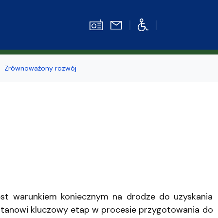
Zrównoważony rozwój
Strefa pracownika
kiego
z
e
st warunkiem koniecznym na drodze do uzyskania
stanowi kluczowy etap w procesie przygotowania do