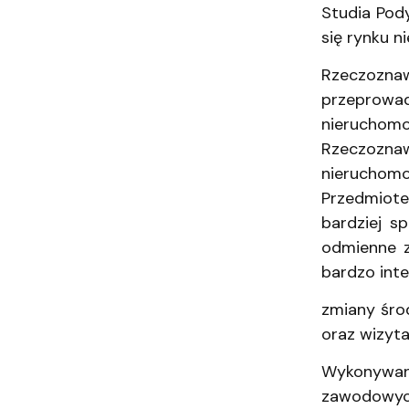
Studia Pod
się rynku 
Rzeczozna
przeprowa
nieruchom
Rzeczozna
nieruchomo
Przedmiote
bardziej sp
odmienne z
bardzo int
zmiany śro
oraz wizyta
Wykonywani
zawodowych