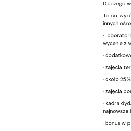
Dlaczego w
To co wyr
innych ośr
· laborato
wycenie z w
· dodatkow
· zajęcia t
· około 25%
· zajęcia p
· kadra dy
najnowsze 
· bonus w p