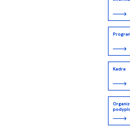
Progra
Kadra
Organiz
podypl