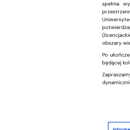
spełnia w
przestrzen
Uniwersyte
potwierdza
(licencjack
obszary wi
Po ukończe
będącej ko
Zapraszam
dynamicznie
Informa