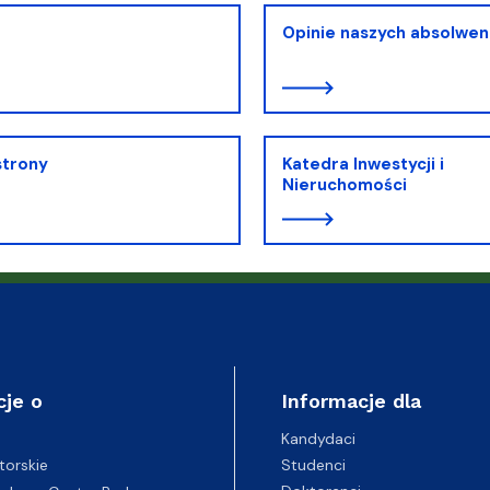
Opinie naszych absolwe
strony
Katedra Inwestycji i
Nieruchomości
cje o
Informacje dla
Kandydaci
Studenci
torskie