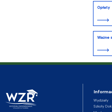
Opłaty
Ważne 
Informa
Wydziały
Szkoły Dok