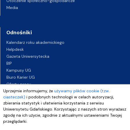
Otoczenie społeczno-gospodarcze
Media
Odnośniki
Kalendarz roku akademickiego
Helpdesk
Gazeta Uniwersytecka
BIP
Kampusy UG
Biuro Karier UG
Oferty pracy
Uprzejmie informujemy, że
używamy plików cookie (tzw.
Deklaracja dostępności
ciasteczek)
i podobnych technologii w celach autoryzacji,
zbierania statystyk i ułatwienia korzystania z serwisu
Uniwersytetu Gdańskiego. Korzystając z naszych stron wyrażasz
zgodę na ich użycie, zgodnie z aktualnymi ustawieniami Twojej
przeglądarki.