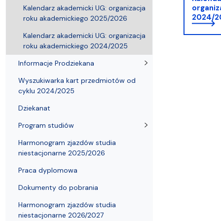
Adresy i telefony
Sprawy socjalne, stypendia i akademiki
naukowych
Struktura or
Portal eduk
organiz
Kalendarz akademicki UG: organizacja
2024/2
roku akademickiego 2025/2026
Kalendarz akademicki UG: organizacja
roku akademickiego 2024/2025
Informacje Prodziekana
Wyszukiwarka kart przedmiotów od
cyklu 2024/2025
Dziekanat
Program studiów
Harmonogram zjazdów studia
niestacjonarne 2025/2026
Praca dyplomowa
Dokumenty do pobrania
Harmonogram zjazdów studia
niestacjonarne 2026/2027