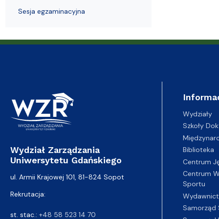
Sesja egzaminacyjna
Informa
Wydziały
Szkoły Dok
Międzynar
Wydział Zarządzania
Biblioteka
Uniwersytetu Gdańskiego
Centrum J
Centrum Wy
ul. Armii Krajowej 101, 81-824 Sopot
Sportu
Rekrutacja:
Wydawnic
Samorząd 
st. stac.:
+48 58 523 14 70