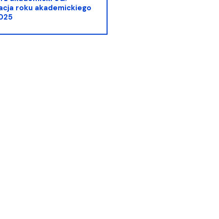
ganizacyjna
acyjny
acja roku akademickiego
025