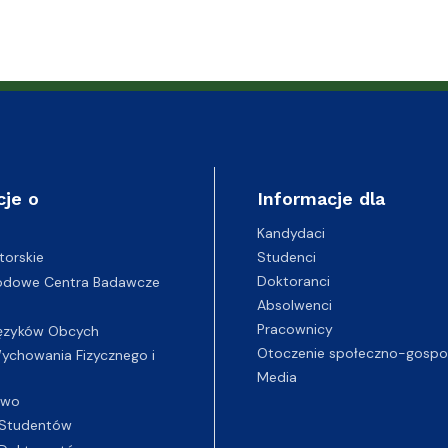
cje o
Informacje dla
Kandydaci
Studenci
torskie
Doktoranci
odowe Centra Badawcze
Absolwenci
Pracownicy
ęzyków Obcych
Otoczenie społeczno-gospo
chowania Fizycznego i
Media
two
Studentów